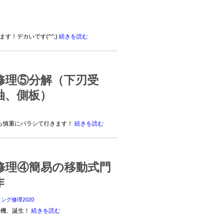
ます！デカいです(^^;)
続きを読む
修理⑤分解（下刃受
軸、側板）
ら慎重にバラシて行きます！
続きを読む
修理④簡易の移動式門
作
ング修理2020
号機、誕生！
続きを読む