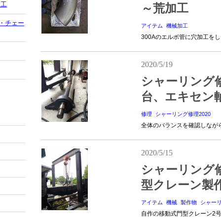
加工
～荒加工
・チェー
アイテム
機械加工
300Aのエルボ管に穴加工をし
2020/5/19
シャーリング
台、エキセン
修理
シャーリング修理2020
全体のバランスを確認しなが
2020/5/15
シャーリング
型クレーン製
アイテム
機械
製作物
シャーリ
自作の移動式門型クレーン2