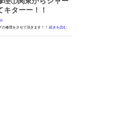
修理①関東からシャー
てキターー！！
0
グの修理をさせて頂きます！！
続きを読む