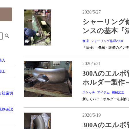
2020/5/27
シャーリング
ンスの基本『
修理
シャーリング修理2020
『清掃』=機械・設備のメンテで
焼入
2020/5/21
加工
300Aのエル
ホルダー製作
スケッチ
アイテム
機械加工
自社歯切
新しくバイトホルダーを製作
現物確認
2020/5/19
300Aのエル