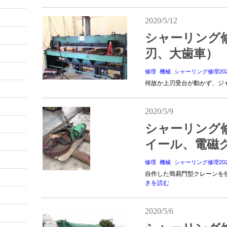
2020/5/12
シャーリング
刃、大歯車）
修理
機械
シャーリング修理202
何故か上刃受台が動かず、ジャ
2020/5/9
シャーリング
イール、電磁
修理
機械
シャーリング修理202
自作した簡易門型クレーンを
きを読む
2020/5/6