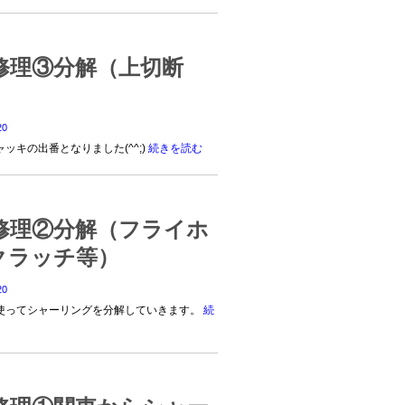
修理③分解（上切断
0
ッキの出番となりました(^^;)
続きを読む
修理②分解（フライホ
クラッチ等）
0
使ってシャーリングを分解していきます。
続