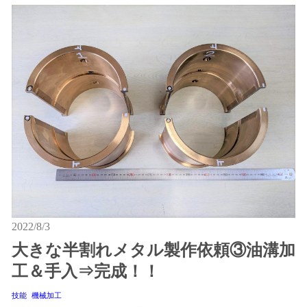
2022/8/3
大きな半割れメタル製作依頼③油溝加
工＆手入⇒完成！！
技能
機械加工