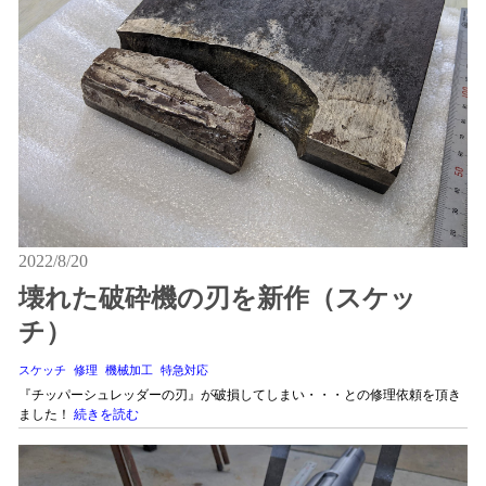
2022/8/20
壊れた破砕機の刃を新作（スケッ
チ）
スケッチ
修理
機械加工
特急対応
『チッパーシュレッダーの刃』が破損してしまい・・・との修理依頼を頂き
ました！
続きを読む