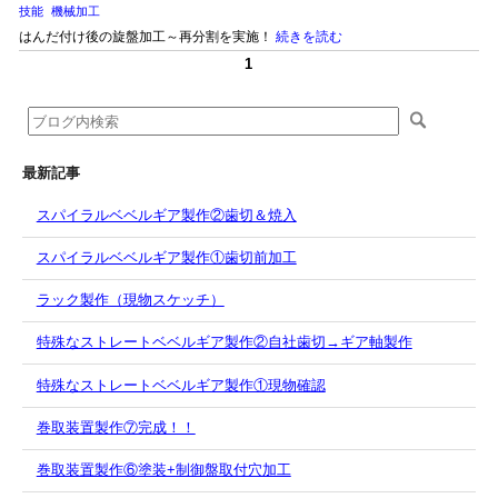
技能
機械加工
はんだ付け後の旋盤加工～再分割を実施！
続きを読む
1
最新記事
スパイラルベベルギア製作②歯切＆焼入
スパイラルベベルギア製作①歯切前加工
ラック製作（現物スケッチ）
特殊なストレートベベルギア製作②自社歯切→ギア軸製作
特殊なストレートベベルギア製作①現物確認
巻取装置製作⑦完成！！
巻取装置製作⑥塗装+制御盤取付穴加工