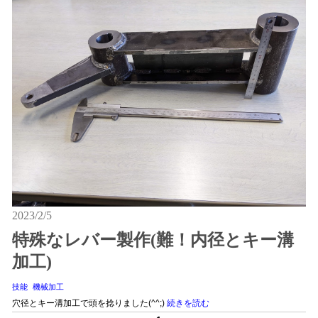
2023/2/5
特殊なレバー製作(難！内径とキー溝
加工)
技能
機械加工
穴径とキー溝加工で頭を捻りました(^^;)
続きを読む