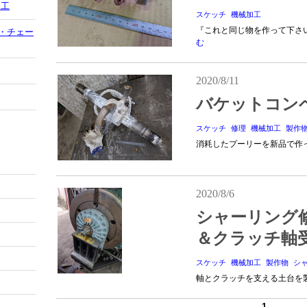
加工
スケッチ
機械加工
『これと同じ物を作って下さ
・チェー
む
2020/8/11
バケットコン
スケッチ
修理
機械加工
製作
消耗したプーリーを新品で作
2020/8/6
シャーリング
＆クラッチ軸
スケッチ
機械加工
製作物
シャ
軸とクラッチを支える土台を
1