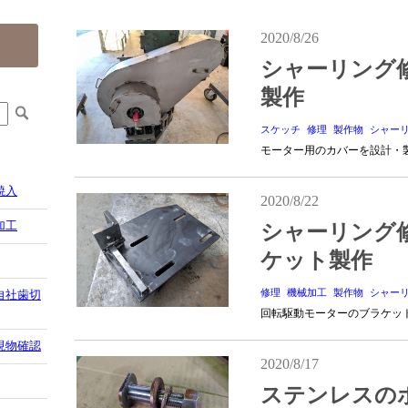
2020/8/26
シャーリング
製作
スケッチ
修理
製作物
シャーリ
モーター用のカバーを設計・
焼入
2020/8/22
加工
シャーリング
ケット製作
修理
機械加工
製作物
シャーリ
自社歯切
回転駆動モーターのブラケッ
現物確認
2020/8/17
ステンレスの