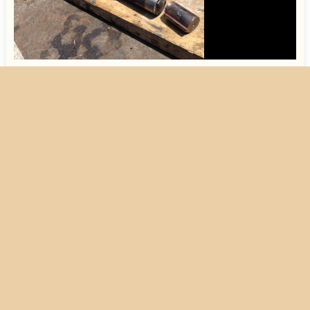
突発対応・特急品
数物・量産品（～数百個）