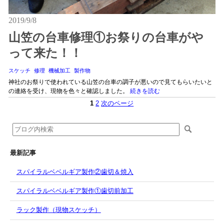
2019/9/8
山笠の台車修理①お祭りの台車がや
って来た！！
スケッチ
修理
機械加工
製作物
神社のお祭りで使われている山笠の台車の調子が悪いので見てもらいたいと
の連絡を受け、現物を色々と確認しました。
続きを読む
1
2
次のページ
最新記事
スパイラルベベルギア製作②歯切＆焼入
スパイラルベベルギア製作①歯切前加工
ラック製作（現物スケッチ）