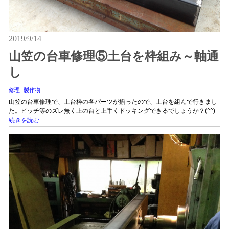
2019/9/14
山笠の台車修理⑤土台を枠組み～軸通
し
修理
製作物
山笠の台車修理で、土台枠の各パーツが揃ったので、土台を組んで行きまし
た。ピッチ等のズレ無く上の台と上手くドッキングできるでしょうか？(^^)
続きを読む