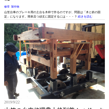
修理
製作物
山笠台車のブレーキ用の土台を木枠で作るのですが、問題は「木と鉄の固
定」になります。簡単且つ頑丈に固定するには・・・？
続きを読む
2019/9/22