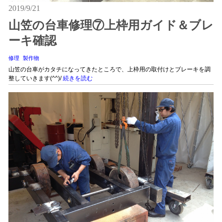
2019/9/21
山笠の台車修理⑦上枠用ガイド＆ブレ
ーキ確認
修理
製作物
山笠の台車がカタチになってきたところで、上枠用の取付けとブレーキを調
整していきます(^^)/
続きを読む