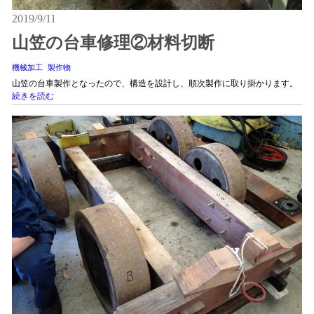
2019/9/11
山笠の台車修理②材料切断
機械加工
製作物
山笠の台車製作となったので、構造を設計し、順次製作に取り掛かります。
続きを読む