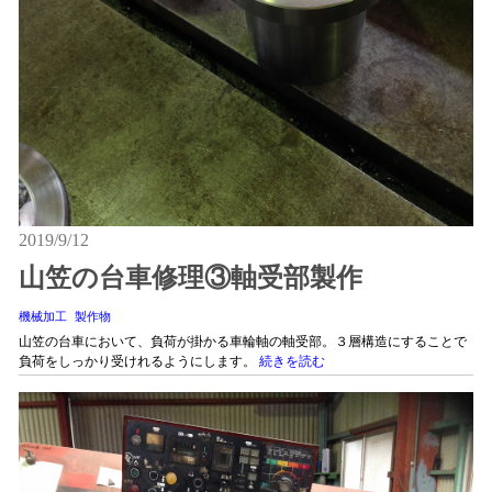
2019/9/12
山笠の台車修理③軸受部製作
機械加工
製作物
山笠の台車において、負荷が掛かる車輪軸の軸受部。３層構造にすることで
負荷をしっかり受けれるようにします。
続きを読む