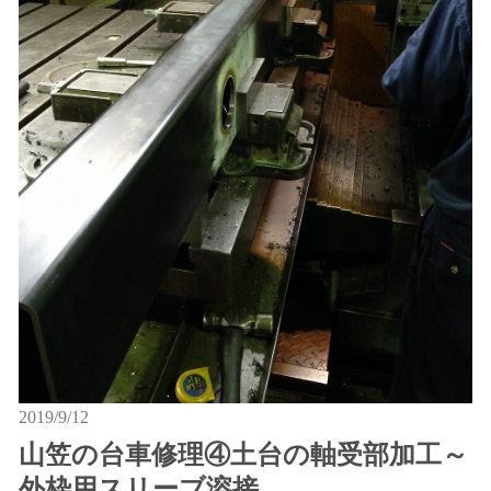
2019/9/12
山笠の台車修理④土台の軸受部加工～
外枠用スリーブ溶接