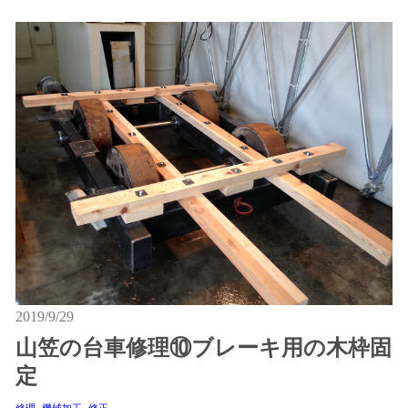
2019/9/29
山笠の台車修理⑩ブレーキ用の木枠固
定