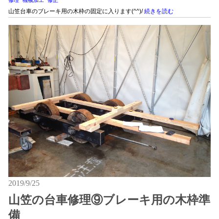
修理
機械加工
修正
山笠台車のブレーキ用の木枠の固定に入ります(^^)/
続きを読む
2019/9/25
山笠の台車修理⑨ブレーキ用の木枠準
備