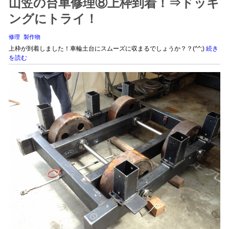
山笠の台車修理⑧上枠到着！⇒ドッキ
ングにトライ！
修理
製作物
上枠が到着しました！車輪土台にスムーズに収まるでしょうか？？(^^;)
続き
を読む