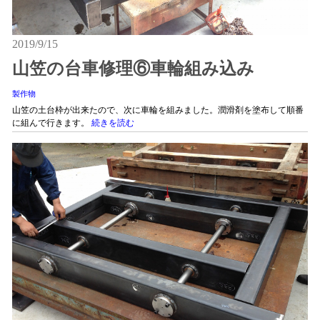
2019/9/15
山笠の台車修理⑥車輪組み込み
製作物
山笠の土台枠が出来たので、次に車輪を組みました。潤滑剤を塗布して順番
に組んで行きます。
続きを読む