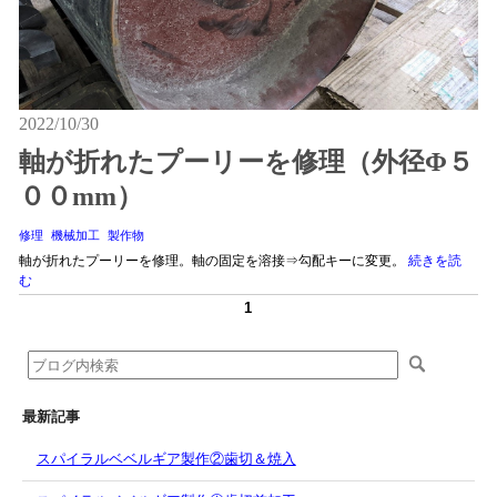
2022/10/30
軸が折れたプーリーを修理（外径Φ５
００mm）
修理
機械加工
製作物
軸が折れたプーリーを修理。軸の固定を溶接⇒勾配キーに変更。
続きを読
む
1
最新記事
スパイラルベベルギア製作②歯切＆焼入