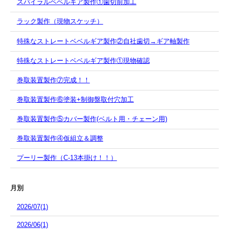
スパイラルベベルギア製作①歯切前加工
ラック製作（現物スケッチ）
特殊なストレートベベルギア製作②自社歯切→ギア軸製作
特殊なストレートベベルギア製作①現物確認
巻取装置製作⑦完成！！
巻取装置製作⑥塗装+制御盤取付穴加工
巻取装置製作⑤カバー製作(ベルト用・チェーン用)
巻取装置製作④仮組立＆調整
プーリー製作（C-13本掛け！！）
月別
2026/07(1)
2026/06(1)