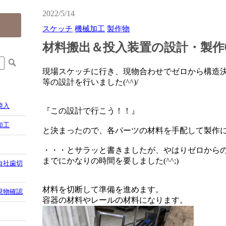
2022/5/14
スケッチ
機械加工
製作物
材料搬出＆投入装置の設計・製作
現場スケッチに行き、現物合わせでゼロから構造
等の設計を行いました(^^)/
焼入
『この設計で行こう！！』
加工
と決まったので、各パーツの材料を手配して製作
・・・とサラッと書きましたが、やはりゼロから
までにかなりの
時間を要しました(^^;)
自社歯切
材料を切断して準備を進めます。
現物確認
容器の材料やレールの材料になります。