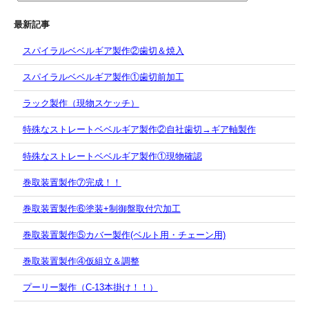
最新記事
スパイラルベベルギア製作②歯切＆焼入
スパイラルベベルギア製作①歯切前加工
ラック製作（現物スケッチ）
特殊なストレートベベルギア製作②自社歯切→ギア軸製作
特殊なストレートベベルギア製作①現物確認
巻取装置製作⑦完成！！
巻取装置製作⑥塗装+制御盤取付穴加工
巻取装置製作⑤カバー製作(ベルト用・チェーン用)
巻取装置製作④仮組立＆調整
プーリー製作（C-13本掛け！！）