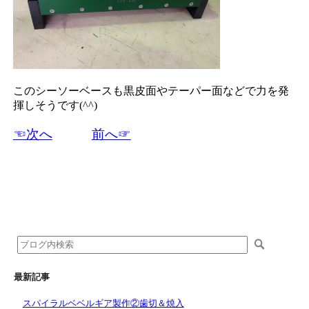
このシーソーベースも黒皮面やテーパー面などで力を発
揮しそうです(^^)
☜次へ
前へ☞
最新記事
スパイラルベベルギア製作②歯切＆焼入