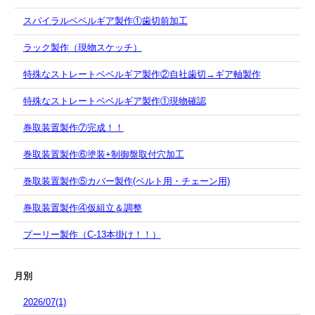
スパイラルベベルギア製作①歯切前加工
ラック製作（現物スケッチ）
特殊なストレートベベルギア製作②自社歯切→ギア軸製作
特殊なストレートベベルギア製作①現物確認
巻取装置製作⑦完成！！
巻取装置製作⑥塗装+制御盤取付穴加工
巻取装置製作⑤カバー製作(ベルト用・チェーン用)
巻取装置製作④仮組立＆調整
プーリー製作（C-13本掛け！！）
月別
2026/07(1)